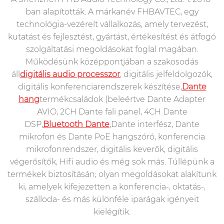
ban alapították. A márkanév FHBAVTEC, egy
technológia-vezérelt vállalkozás, amely tervezést,
kutatást és fejlesztést, gyártást, értékesítést és átfogó
szolgáltatási megoldásokat foglal magában.
Működésünk középpontjában a szakosodás
áll
digitális audio processzor
, digitális jelfeldolgozók,
digitális konferenciarendszerek készítése,
Dante
hang
termékcsaládok (beleértve Dante Adapter
AVIO, 2CH Dante fali panel, 4CH Dante
DSP,
Bluetooth Dante
,Dante interfész, Dante
mikrofon és Dante PoE hangszóró, konferencia
mikrofonrendszer, digitális keverők, digitális
végerősítők, Hifi audio és még sok más. Túllépünk a
termékek biztosításán; olyan megoldásokat alakítunk
ki, amelyek kifejezetten a konferencia-, oktatás-,
szálloda- és más különféle iparágak igényeit
kielégítik.