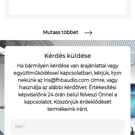
Bízunk benne, hogy együttműködünk Önnel, és a
lehető legjobb szolgáltatást és támogatást kínáljuk
Önnek. Az Ön elégedettsége a legfontosabb
Mutass többet
számunkra, és biztosak vagyunk benne, hogy
termékeink felülmúlják az Ön elvárásait. Látogasson
Kérdés küldése
el hozzánk még ma, és fedezze fel a Dante Audio
figyelemre méltó világát!
Ha bármilyen kérdése van árajánlattal vagy
együttműködéssel kapcsolatban, kérjük, írjon
nekünk az Iris@fhbaudio.com címre, vagy
használja az alábbi kérdőívet. Értékesítési
képviselőnk 24 órán belül felveszi Önnel a
kapcsolatot. Köszönjük érdeklődését
termékeink iránt.