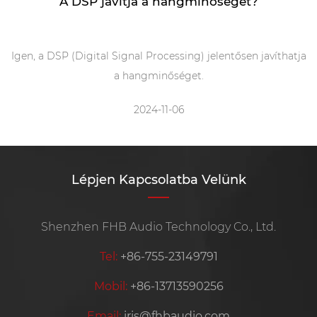
A DSP javítja a hangminőséget?
Igen, a DSP (Digital Signal Processing) jelentősen javíthatja
a hangminőséget.
2024-11-06
Lépjen Kapcsolatba Velünk
Shenzhen FHB Audio Technology Co., Ltd.
Tel:
+86-755-23149791
Mobil:
+86-13713590256
Email:
iris@fhbaudio.com