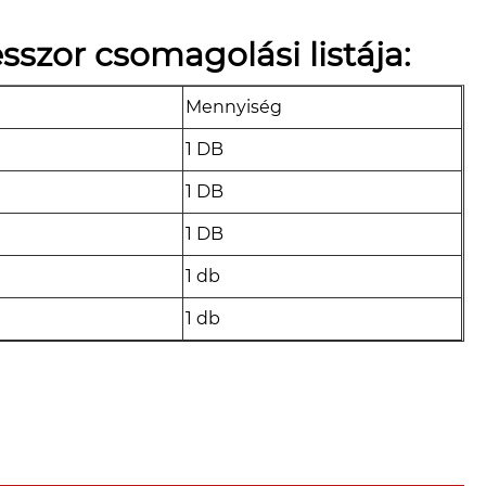
szor csomagolási listája:
Mennyiség
1 DB
1 DB
1 DB
1 db
1 db