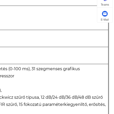
Teams
E-Mail
etés (0-100 ms), 31 szegmenses grafikus
resszor
,
ckwicz szűrő típusa, 12 dB/24 dB/36 dB/48 dB szűrő
R szűrő, 15 fokozatú paraméterkiegyenlítő, erősítés,