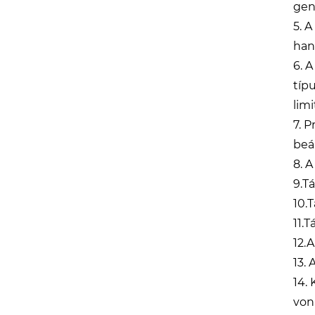
gen
5. 
han
6. 
típ
limi
7. 
beá
8. A
9.T
10.
11.
12.
13.
14.
von