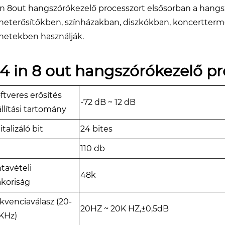
in 8out hangszórókezelő processzort elsősorban a hangsz
eneterősítőkben, színházakban, diszkókban, koncertter
enetekben használják.
4 in 8 out hangszórókezelő pro
ftveres erősítés
-72 dB ~ 12 dB
llítási tartomány
italizáló bit
24 bites
N
110 db
tavételi
48k
koriság
kvenciaválasz (20-
20HZ ~ 20K HZ,±0,5dB
KHz)