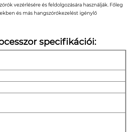
órók vezérlésére és feldolgozására használják. Főleg
mekben és más hangszórókezelést igénylő
cesszor specifikációi: