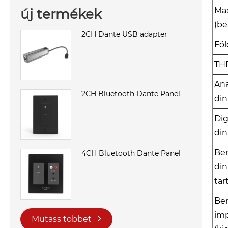
Max
új termékek
(b
2CH Dante USB adapter
Föl
TH
Ana
2CH Bluetooth Dante Panel
di
Dig
di
Be
4CH Bluetooth Dante Panel
di
ta
Be
im
Mutass többet