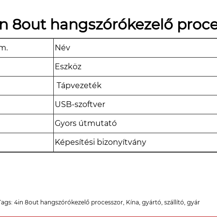
in 8out hangszórókezelő proces
m.
Név
Eszköz
Tápvezeték
USB-szoftver
Gyors útmutató
Képesítési bizonyítvány
ags: 4in 8out hangszórókezelő processzor, Kína, gyártó, szállító, gyár