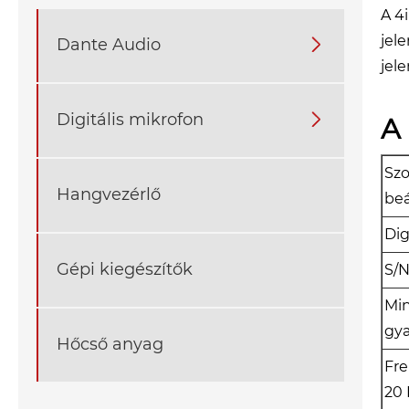
A 4
jel
Dante Audio

jel
Digitális mikrofon

A 
Szo
Hangvezérlő
beá
Dig
Gépi kiegészítők
S/
Min
gya
Hőcső anyag
Fre
20 