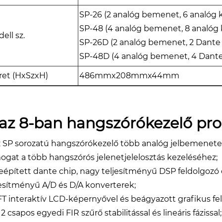
SP-26 (2 analóg bemenet, 6 analóg 
SP-48 (4 analóg bemenet, 8 analóg
ell sz.
SP-26D (2 analóg bemenet, 2 Dante
SP-48D (4 analóg bemenet, 4 Dant
et (HxSzxH)
486mmx208mmx44mm
 az 8-ban hangszórókezelő proc
Az SP sorozatú hangszórókezelő több analóg jelbemenet
ogat a több hangszórós jelenetjelelosztás kezeléséhez;
Beépített dante chip, nagy teljesítményű DSP feldolgozó c
jesítményű A/D és D/A konverterek;
TFT interaktív LCD-képernyővel és beágyazott grafikus fel
12 csapos egyedi FIR szűrő stabilitással és lineáris fáziss