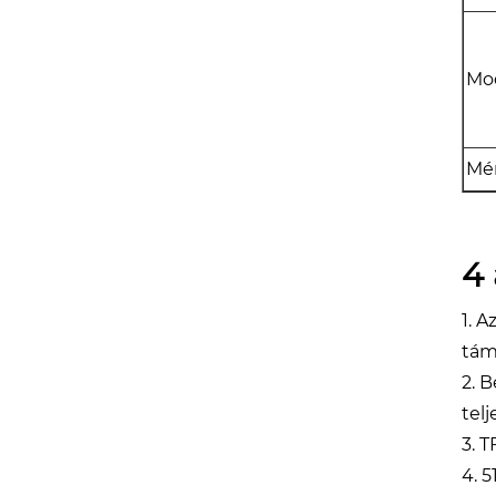
Mod
Mér
4
1. 
tám
2. 
tel
3. 
4. 5