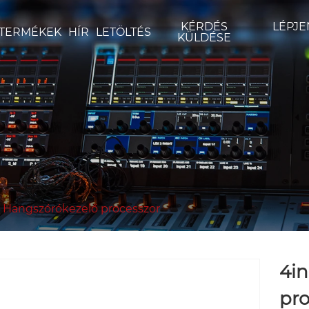
KÉRDÉS
LÉPJE
TERMÉKEK
HÍR
LETÖLTÉS
KÜLDÉSE
Hangszórókezelő processzor
4in
pro