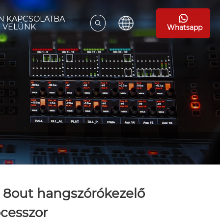
N KAPCSOLATBA
VELÜNK
Whatsapp
 8out hangszórókezelő
cesszor