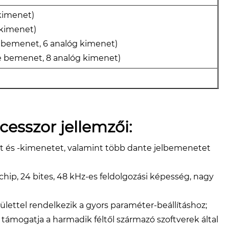
kimenet)
 kimenet)
 bemenet, 6 analóg kimenet)
e bemenet, 8 analóg kimenet)
esszor jellemzői:
et és -kimenetet, valamint több dante jelbemenetet
hip, 24 bites, 48 ​​kHz-es feldolgozási képesség, nagy
ülettel rendelkezik a gyors paraméter-beállításhoz;
al; támogatja a harmadik féltől származó szoftverek által