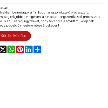
SP-48
bbiakban bemutatjuk a 4in 8out hangszórókezelő processzort,
m, segítek jobban megérteni a 4in 8out hangszórókezelő processzort.
jük az új és régi ügyfeleket, hogy továbbra is együttműködjenek
 egy jobb jövő megteremtése érdekében!
Kérdés küldése
acebook
X
WhatsApp
Pinterest
LinkedIn
Share