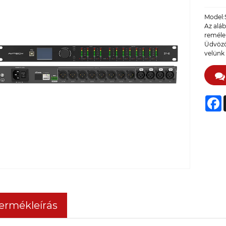
Model:
Az alá
reméle
Üdvözöl
velünk
F
ermékleírás