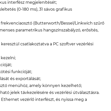
kus interfész megjelenítését;
leltetés (0-180 ms), 31 sávos grafikus
, frekvenciaosztó (Butterworth/Bessel/Linkwich szűrő
gmenses parametrikus hangszínszabályzó, erősítés,
 keresztül csatlakoztatva a PC szoftver vezérlési
 kezelni;
ióját;
tési funkcióját;
ását és exportálását;
álasztó menühöz, amely könnyen kezelhető;
ható jelek távkezelésére és vezérlési útválasztásra.
 Ethernet vezérlő interfészt, és nyissa meg a