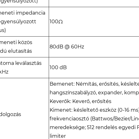
egyensúlyozott)
meneti impedancia
egyensúlyozott
100Ω
us)
meneti közös
80dB @ 60Hz
ú elutasítás
torna leválasztás
100 dB
kHz
Bemenet: Némítás, erősítés, késlelt
hangszínszabályzó, expander, komp
Keverők: Keverő, erősítés
Kimenet: késleltető eszköz (0-16 ms)
dolgozás
frekvenciaosztó (Battwos/Bezier/Lin
meredeksége; 512 rendelés egyedi FI
limiter