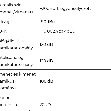
imális szint
+20dBu, kiegyensúlyozott
emenet/kimenet)
di zaj
-90dBu
D+N
＜0,002% @ 4dBu
lóg/digitális
120 dB
namikatartomány
itális/analóg
120 dB
namikatartomány
menet és kimenet
namikus
108 dB
rtománya
meneti
pedancia
20KΩ