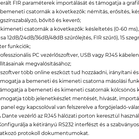
erált FIR paraméterek importálását és támogatja a grafi
A bemeneti csatornák a következők: némítás, erősítés, kés
gszínszabályzó, bővítő és keverő;
A kimeneti csatornák a következők: késleltetés (0-60 ms)
usa 12dB/24dB/36dB/48dB szűrőlejtés, FIR szűrő), 15 sze
ter funkciók;
Professzionális PC vezérlőszoftver, USB vagy RJ45 kábelen
llításainak megvalósításához;
 szoftver több online eszközt tud hozzáadni, irányítani és
ámogatja a bemeneti és kimeneti csatorna másolási funkc
Támogatja a bemeneti és kimeneti csatornák kölcsönös kö
Támogatja több jelenetkészlet mentését, hívását, importál
A panel egy kapcsolóval van felszerelve a forgójeladó-v
 A Dante vezérlő az RJ45 hálózati porton keresztül használ
 Konfigurálja a kétirányú RS232 interfészt és a szabványos
atkozó protokoll dokumentumokat.