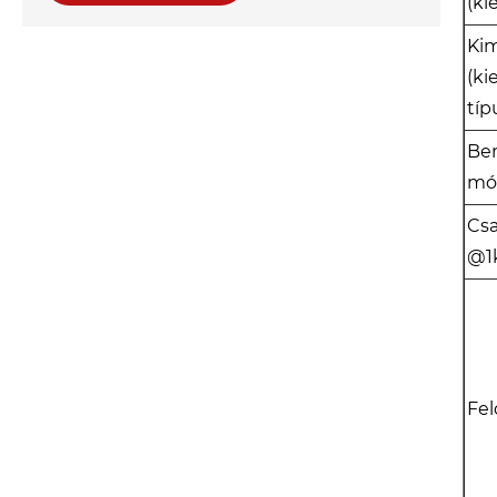
(ki
Ki
(ki
típ
Be
mód
Csa
@1
Fel