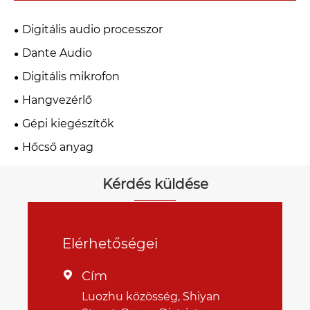
Digitális audio processzor
Dante Audio
Digitális mikrofon
Hangvezérlő
Gépi kiegészítők
Hőcső anyag
Kérdés küldése
Elérhetőségei
Cím

Luozhu közösség, Shiyan