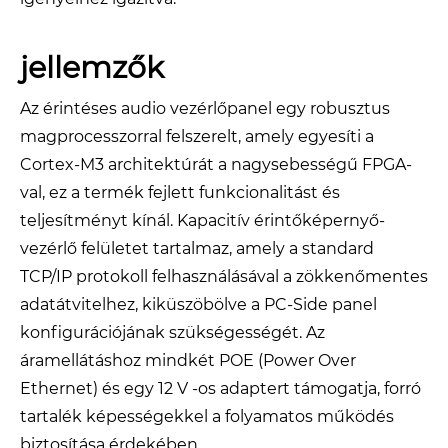
jellemzők
Az érintéses audio vezérlőpanel egy robusztus
magprocesszorral felszerelt, amely egyesíti a
Cortex-M3 architektúrát a nagysebességű FPGA-
val, ez a termék fejlett funkcionalitást és
teljesítményt kínál. Kapacitív érintőképernyő-
vezérlő felületet tartalmaz, amely a standard
TCP/IP protokoll felhasználásával a zökkenőmentes
adatátvitelhez, kiküszöbölve a PC-Side panel
konfigurációjának szükségességét. Az
áramellátáshoz mindkét POE (Power Over
Ethernet) és egy 12 V -os adaptert támogatja, forró
tartalék képességekkel a folyamatos működés
biztosítása érdekében.