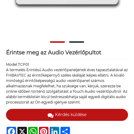
Érintse meg az Audio Vezérlőpultot
Model:TCP01
A termelés Érintésű Audio vezérlőpaneljének éves tapasztalatával az
FHBAVTEC az érintőképernyő széles skáláját képes ellátni. A kiváló
minőségű érintőképességű audio vezérlőpanel számos
alkalmazásnak megfelelhet, ha szüksége van, kérjük, szerezze be
online időben történő szolgáltatást a Touch Audio vezérlőpultról. Az
alábbi terméklistán kívül testreszabhatja saját egyedi digitális audio
processzorát az Ön egyedi igényei szerint.
Kérdés küldése
Facebook
X
WhatsApp
Pinterest
LinkedIn
Share