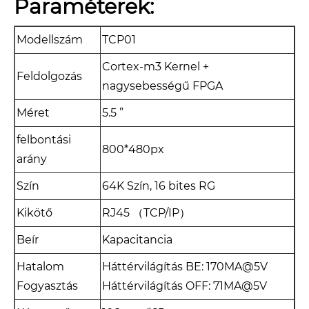
Paraméterek:
Modellszám
TCP01
Cortex-m3 Kernel +
Feldolgozás
nagysebességű FPGA
Méret
5.5 ”
felbontási
800*480px
arány
Szín
64K Szín, 16 bites RG
Kikötő
RJ45 （TCP/IP）
Beír
Kapacitancia
Hatalom
Háttérvilágítás BE: 170MA@5V
Fogyasztás
Háttérvilágítás OFF: 71MA@5V