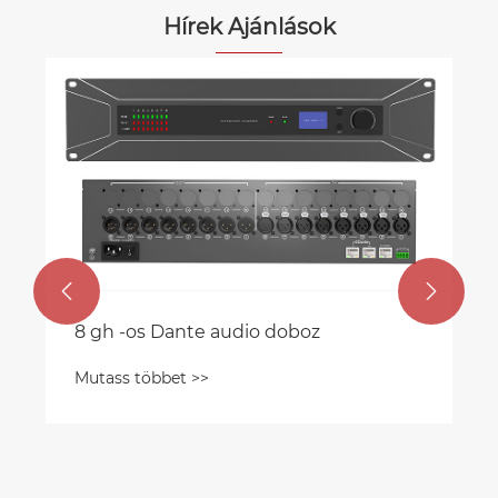
Hírek Ajánlások
A DSP javítja a hangminőséget?
Mutass többet >>

