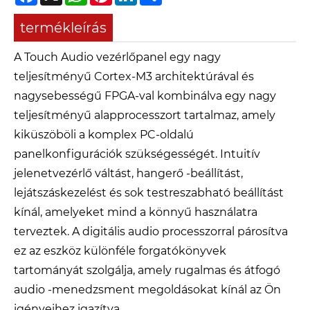
termékleírás
A Touch Audio vezérlőpanel egy nagy
teljesítményű Cortex-M3 architektúrával és
nagysebességű FPGA-val kombinálva egy nagy
teljesítményű alapprocesszort tartalmaz, amely
kiküszöböli a komplex PC-oldalú
panelkonfigurációk szükségességét. Intuitív
jelenetvezérlő váltást, hangerő -beállítást,
lejátszáskezelést és sok testreszabható beállítást
kínál, amelyeket mind a könnyű használatra
terveztek. A digitális audio processzorral párosítva
ez az eszköz különféle forgatókönyvek
tartományát szolgálja, amely rugalmas és átfogó
audio -menedzsment megoldásokat kínál az Ön
igényeihez igazítva.