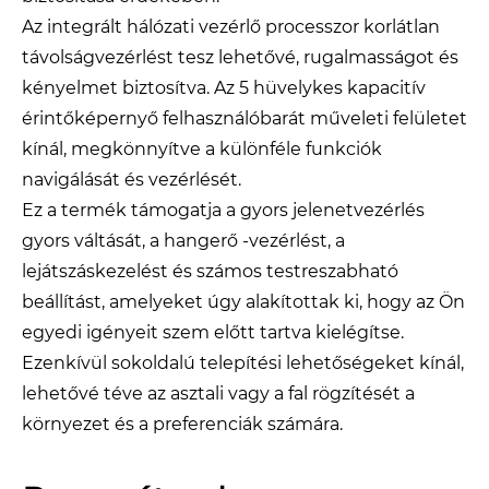
Az integrált hálózati vezérlő processzor korlátlan
távolságvezérlést tesz lehetővé, rugalmasságot és
kényelmet biztosítva. Az 5 hüvelykes kapacitív
érintőképernyő felhasználóbarát műveleti felületet
kínál, megkönnyítve a különféle funkciók
navigálását és vezérlését.
Ez a termék támogatja a gyors jelenetvezérlés
gyors váltását, a hangerő -vezérlést, a
lejátszáskezelést és számos testreszabható
beállítást, amelyeket úgy alakítottak ki, hogy az Ön
egyedi igényeit szem előtt tartva kielégítse.
Ezenkívül sokoldalú telepítési lehetőségeket kínál,
lehetővé téve az asztali vagy a fal rögzítését a
környezet és a preferenciák számára.