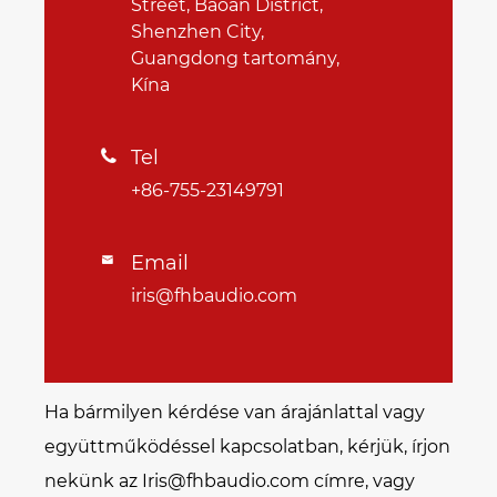
Street, Baoan District,
Shenzhen City,
Guangdong tartomány,
Kína
Tel

+86-755-23149791
Email

iris@fhbaudio.com
Ha bármilyen kérdése van árajánlattal vagy
együttműködéssel kapcsolatban, kérjük, írjon
nekünk az Iris@fhbaudio.com címre, vagy