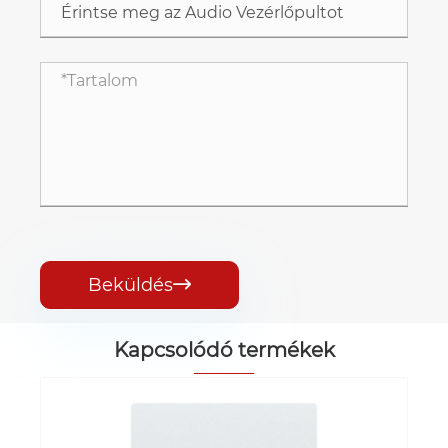
Beküldés

Kapcsolódó termékek
Digitális audio mátrix vezérlőpanel