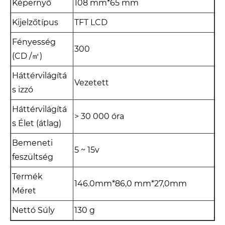
Képernyő
108 mm*65 mm
Kijelzőtípus
TFT LCD
Fényesség
300
(CD /㎡)
Háttérvilágítá
Vezetett
s izzó
Háttérvilágítá
> 30 000 óra
s Élet (átlag)
Bemeneti
5 ~ 15v
feszültség
Termék
146.0mm*86,0 mm*27,0mm
Méret
Nettó Súly
130 g